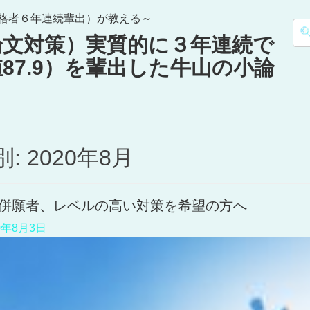
合格者６年連続輩出）が教える～
検
小論文対策）実質的に３年連続で
索:
87.9）を輩出した牛山の小論
: 2020年8月
併願者、レベルの高い対策を希望の方へ
0年8月3日