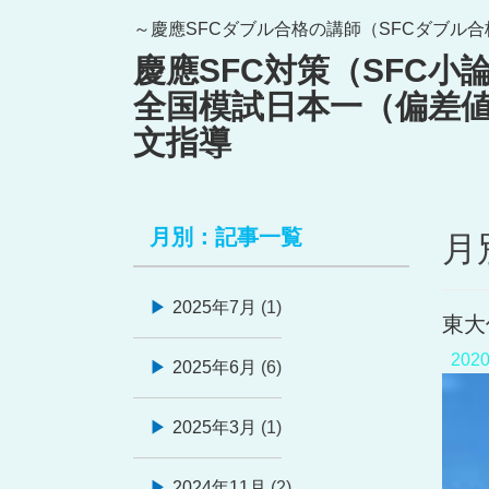
Skip
～慶應SFCダブル合格の講師（SFCダブル
to
慶應SFC対策（SFC
content
全国模試日本一（偏差値
文指導
月別：記事一覧
月別
2025年7月
(1)
東大
202
2025年6月
(6)
2025年3月
(1)
2024年11月
(2)