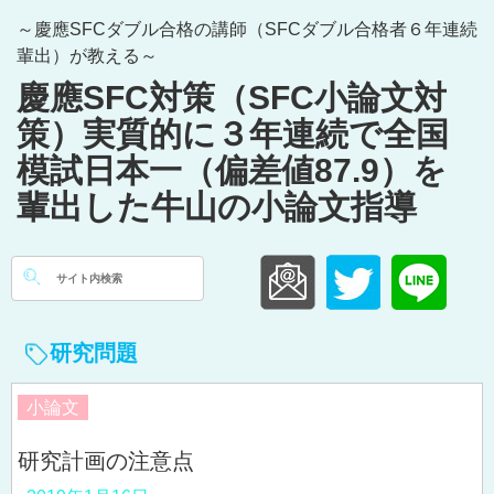
Skip
～慶應SFCダブル合格の講師（SFCダブル合格者６年連続
to
輩出）が教える～
content
慶應SFC対策（SFC小論文対
策）実質的に３年連続で全国
模試日本一（偏差値87.9）を
輩出した牛山の小論文指導
検
索:
研究問題
小論文
研究計画の注意点