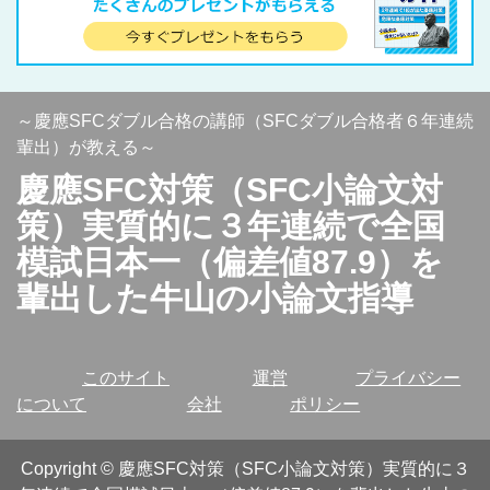
～慶應SFCダブル合格の講師（SFCダブル合格者６年連続
輩出）が教える～
慶應SFC対策（SFC小論文対
策）実質的に３年連続で全国
模試日本一（偏差値87.9）を
輩出した牛山の小論文指導
このサイト
運営
プライバシー
について
会社
ポリシー
Copyright
©
慶應SFC対策（SFC小論文対策）実質的に３