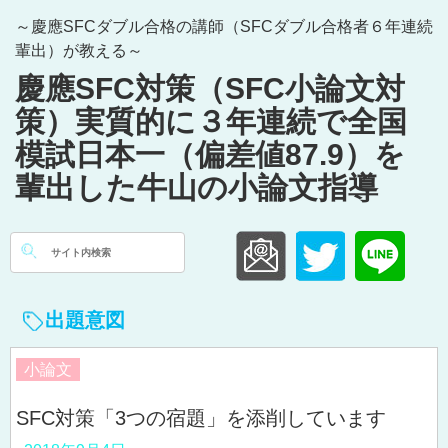
Skip
～慶應SFCダブル合格の講師（SFCダブル合格者６年連続
to
輩出）が教える～
content
慶應SFC対策（SFC小論文対
策）実質的に３年連続で全国
模試日本一（偏差値87.9）を
輩出した牛山の小論文指導
検
索:
出題意図
小論文
SFC対策「3つの宿題」を添削しています