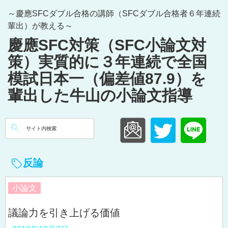
Skip
～慶應SFCダブル合格の講師（SFCダブル合格者６年連続
to
輩出）が教える～
content
慶應SFC対策（SFC小論文対
策）実質的に３年連続で全国
模試日本一（偏差値87.9）を
輩出した牛山の小論文指導
検
索:
反論
小論文
議論力を引き上げる価値