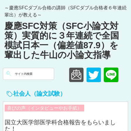
Skip
～慶應SFCダブル合格の講師（SFCダブル合格者６年連続
to
輩出）が教える～
content
慶應SFC対策（SFC小論文対
策）実質的に３年連続で全国
模試日本一（偏差値87.9）を
輩出した牛山の小論文指導
検
索:
社会人（論文試験）
喜びの声（インタビューやお手紙）
国立大医学部医学科合格報告をもらいまし
た！