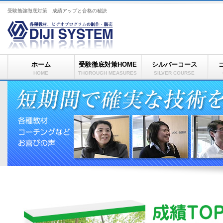
受験勉強徹底対策 成績アップと合格の秘訣
ホーム
受験徹底対策HOME
シルバーコース
HOME
THOROUGH MEASURES
SILVER COURSE