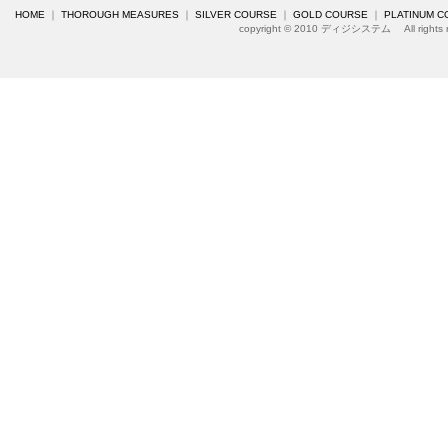
HOME
｜
THOROUGH MEASURES
｜
SILVER COURSE
｜
GOLD COURSE
｜
PLATINUM C
copyright © 2010 ディジシステム All rights r