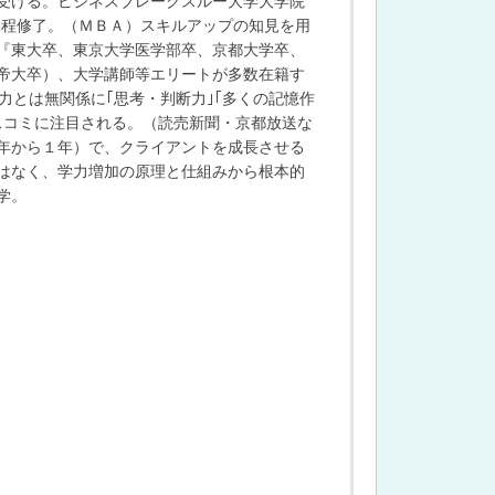
受ける。ビジネスブレークスルー大学大学院
管理研究科修士課程修了。（ＭＢＡ）スキルアップの知見を用
『東大卒、東京大学医学部卒、京都大学卒、
帝大卒）、大学講師等エリートが多数在籍す
力とは無関係に｢思考・判断力｣｢多くの記憶作
スコミに注目される。（読売新聞・京都放送な
半年から１年）で、クライアントを成長させる
はなく、学力増加の原理と仕組みから根本的
学。