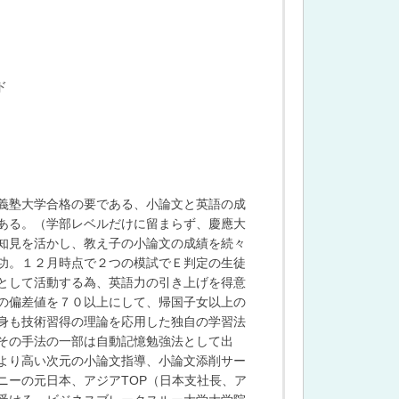
ド
義塾大学合格の要である、小論文と英語の成
ある。（学部レベルだけに留まらず、慶應大
知見を活かし、教え子の小論文の成績を続々
功。１２月時点で２つの模試でＥ判定の生徒
として活動する為、英語力の引き上げを得意
の偏差値を７０以上にして、帰国子女以上の
身も技術習得の理論を応用した独自の学習法
その手法の一部は自動記憶勉強法として出
より高い次元の小論文指導、小論文添削サー
ニーの元日本、アジアTOP（日本支社長、ア