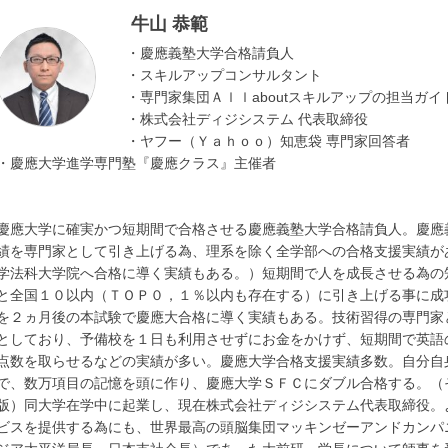
牛山 恭範
・慶應義塾大学合格請負人
・スキルアップコンサルタント
・専門家集団Ａｌｌaboutスキルアップの担当ガイ
・株式会社ディジシステム 代表取締役
・ヤフー（Ｙａｈｏｏ）知恵袋 専門家回答者
・慶應大学進学専門塾『慶應クラス』主催者
慶應大学に確実かつ短期間で合格させる慶應義塾大学合格請負人。慶應
績を専門家として引き上げる為、理系を除く全学部への合格支援実績が
学法科大学院へ合格に導く実績もある。）短期間で人を成長させる為の
と全国１０以内（ＴＯＰ０，１％以内も存在する）に引き上げる事に成
を２ヵ月後の本試験で慶應大合格に導く実績もある。技術習得の専門家
としており、予備校を１日も利用させずにお金をかけず、短期間で英語
点数を取らせるなどの実績が多い。慶應大学合格支援実績多数。自分自
で、数万項目の記憶を頭に作り、慶應大学ＳＦＣにダブル合格する。（
版）同大学在学中に起業し、現在株式会社ディジシステム代表取締役。
ビスを提供する為にも、世界最高の頭脳集団マッキンゼーアンドカンパ