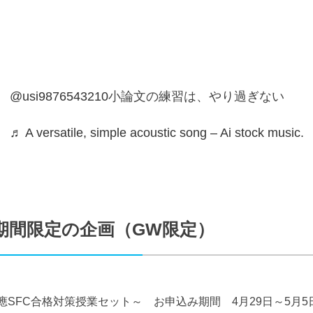
@usi9876543210
小論文の練習は、やり過ぎない
♬ A versatile, simple acoustic song – Ai stock music.
期間限定の企画（GW限定）
應SFC合格対策授業セット～ お申込み期間 4月29日～5月5