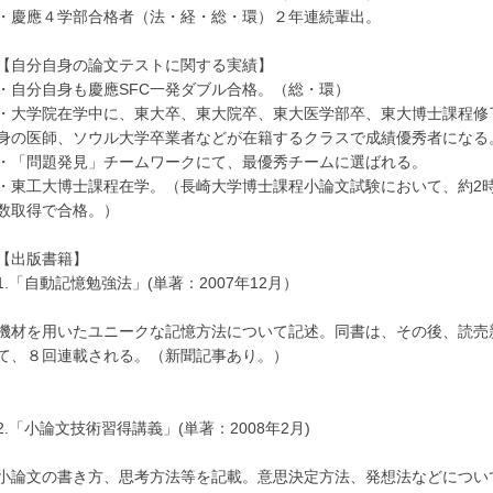
・慶應４学部合格者（法・経・総・環）２年連続輩出。
【自分自身の論文テストに関する実績】
・自分自身も慶應SFC一発ダブル合格。（総・環）
・大学院在学中に、東大卒、東大院卒、東大医学部卒、東大博士課程修
身の医師、ソウル大学卒業者などが在籍するクラスで成績優秀者になる
・「問題発見」チームワークにて、最優秀チームに選ばれる。
・東工大博士課程在学。（長崎大学博士課程小論文試験において、約2時間
数取得で合格。）
【出版書籍】
1.「自動記憶勉強法」(単著：2007年12月）
機材を用いたユニークな記憶方法について記述。同書は、その後、読売
て、８回連載される。（新聞記事あり。）
2.「小論文技術習得講義」(単著：2008年2月)
小論文の書き方、思考方法等を記載。意思決定方法、発想法などについ