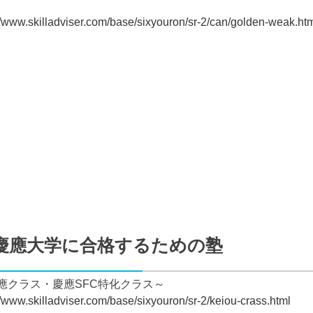
//www.skilladviser.com/base/sixyouron/sr-2/can/golden-weak.ht
慶應大学に合格するための塾
應クラス・慶應SFC特化クラス～
//www.skilladviser.com/base/sixyouron/sr-2/keiou-crass.html