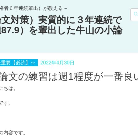
合格者６年連続輩出）が教える～
検
小論文対策）実質的に３年連続で
索:
87.9）を輩出した牛山の小論
最重要【必読】☆
2022年4月30日
論文の練習は週1程度が一番良
にちは。
です。
の内容です。