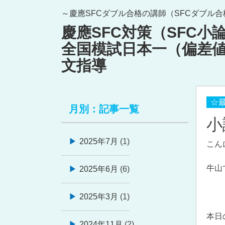
Skip
～慶應SFCダブル合格の講師（SFCダブル
to
慶應SFC対策（SFC
content
全国模試日本一（偏差値
文指導
☆
月別：記事一覧
小
2025年7月
(1)
こん
牛山
2025年6月
(6)
2025年3月
(1)
本日
2024年11月
(2)