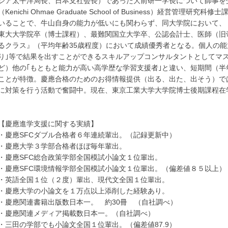
ジア太平洋局長、日本支社会長）であった大前研一学長について師事を
（Kenichi Ohmae Graduate School of Business）経営
いることで、牛山自身の能力が低いにも関わらず、同大学院において、
東大大学院卒（博士課程）、最難関国立大学卒、公認会計士、医師（旧
るクラス』（平均年齢35歳程度）において成績優秀者となる。個人の能
り｣等で結果を出すことができるスキルアップコンサルタントとしてマ
ど）他の｢もともと能力が高い高学歴な学習支援者｣と違い、短期間（
ことが特徴。慶應合格のためのお得情報提供（出る、出た、出そう）で
に対策を行う活動で奮闘中。現在、東京工業大学大学院博士後期課程在
【慶應進学支援に関する実績】
・慶應SFCダブル合格者６年連続輩出。（記録更新中）
・慶應大学３学部合格者ほぼ毎年輩出。
・慶應SFC総合政策学部全国模試小論文１位輩出。
・慶應SFC環境情報学部全国模試小論文１位輩出。（偏差値８５以上）
・英語全国１位（２度）輩出、現代文全国１位輩出。
・慶應大学の小論文を１万点以上添削した経験あり。
・慶應関連書籍出版数日本一。 約30冊 （自社調べ）
・慶應関連メディア掲載数日本一。（自社調べ）
・三田の学部でも小論文全国１位輩出。（偏差値87.9）