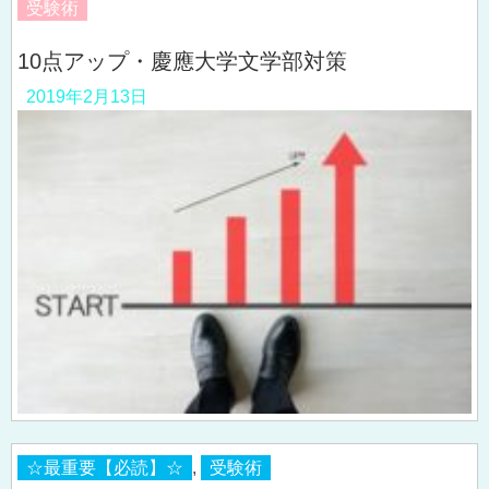
受験術
10点アップ・慶應大学文学部対策
2019年2月13日
☆最重要【必読】☆
,
受験術