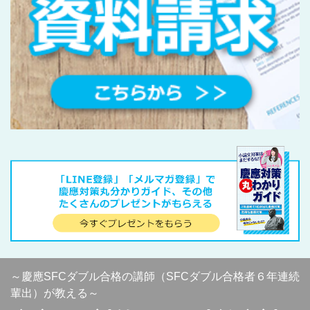
～慶應SFCダブル合格の講師（SFCダブル合格者６年連続
輩出）が教える～