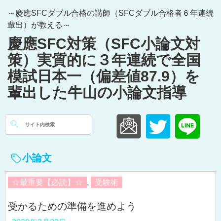
Skip
～慶應SFCダブル合格の講師（SFCダブル合格者６年連続
to
輩出）が教える～
content
慶應SFC対策（SFC小論文対
策）実質的に３年連続で全国
模試日本一（偏差値87.9）を
輩出した牛山の小論文指導
検
索:
小論文
☆最重要【必読】☆
,
受験術
受かるための準備を進めよう