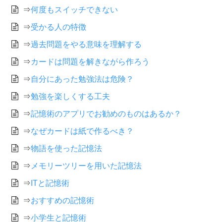
⇒
何度もスイッチできない
⇒
受かる人の特徴
⇒
過去問題をやる意味を理解する
⇒
カードは問題を解きながら作ろう
⇒
自分にあった勉強法は危険？
⇒
勉強を楽しくする工夫
⇒
記憶術のアプリでお勧めのものはあるか？
⇒
なぜカードは紙で作るべき？
⇒
物語を使った記憶法
⇒
メモリーツリーを用いた記憶法
⇒
ITと記憶術
⇒
おすすめの記憶術
⇒
小学生と記憶術