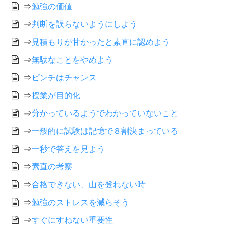
⇒
勉強の価値
⇒
判断を誤らないようにしよう
⇒
見積もりが甘かったと素直に認めよう
⇒
無駄なことをやめよう
⇒
ピンチはチャンス
⇒
授業が目的化
⇒
分かっているようでわかっていないこと
⇒
一般的に試験は記憶で８割決まっている
⇒
一秒で答えを見よう
⇒
素直の考察
⇒
合格できない、山を登れない時
⇒
勉強のストレスを減らそう
⇒
すぐにすねない重要性