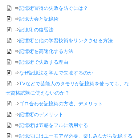
⇒
記憶術習得の失敗を防ぐには？
⇒
記憶大会と記憶術
⇒
記憶術の復習法
⇒
記憶術と他の学習技術をリンクさせる方法
⇒
記憶術を高速化する方法
⇒
記憶術で失敗する理由
⇒
なぜ記憶法を学んで失敗するのか
⇒
TVなどで芸能人のタモリが記憶術を使っても、な
ぜ資格試験に使えないのか？
⇒
ゴロ合わせ記憶術の方法、デメリット
⇒
記憶術のデメリット
⇒
記憶術は五感をフルに活用する
⇒
記憶法にはユーモアが必要、楽しみながら記憶する