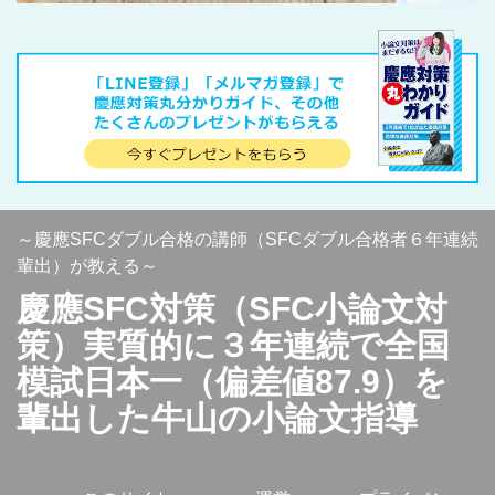
～慶應SFCダブル合格の講師（SFCダブル合格者６年連続
輩出）が教える～
慶應SFC対策（SFC小論文対
策）実質的に３年連続で全国
模試日本一（偏差値87.9）を
輩出した牛山の小論文指導