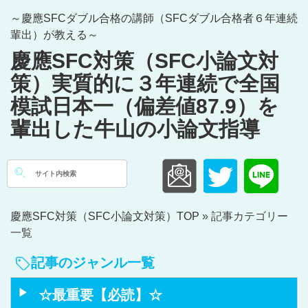
Skip
～慶應SFCダブル合格の講師（SFCダブル合格者６年連続
to
輩出）が教える～
content
慶應SFC対策（SFC小論文対
策）実質的に３年連続で全国
模試日本一（偏差値87.9）を
輩出した牛山の小論文指導
検
索:
慶應SFC対策（SFC小論文対策）TOP
»
記事カテゴリー
一覧
記事のジャンル一覧
☆最重要【必読】☆