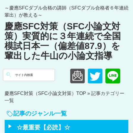
Skip
～慶應SFCダブル合格の講師（SFCダブル合格者６年連続
to
輩出）が教える～
content
慶應SFC対策（SFC小論文対
策）実質的に３年連続で全国
模試日本一（偏差値87.9）を
輩出した牛山の小論文指導
検
索:
慶應SFC対策（SFC小論文対策）TOP
»
記事カテゴリー
一覧
記事のジャンル一覧
☆最重要【必読】☆