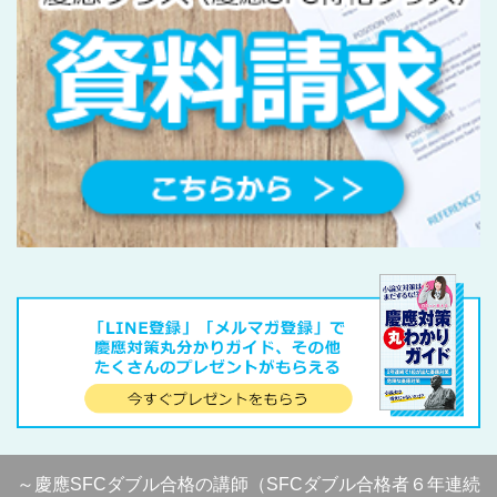
～慶應SFCダブル合格の講師（SFCダブル合格者６年連続